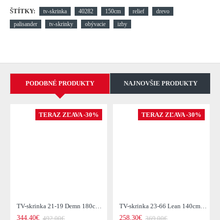
ŠTÍTKY:
tv-skrinka
40282
150cm
relief
drevo
palisander
tv-skrinky
obývacie
izby
PODOBNÉ PRODUKTY
NAJNOVŠIE PRODUKTY
TERAZ ZĽAVA -30%
TERAZ ZĽAVA -30%
TV-skrinka 21-19 Demn 180cm Drevo Acacia
TV-skrinka 23-66 Lean 140cm Drevo Acacia
344,40€
258,30€
492,00€
369,00€