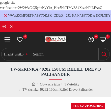
google-site-
verification=2W2WzCtQ5ydnNyYlA_Hcc5Hi0TMv2A4XsznH9ILFAxQ
WWW.KOMFORT-NABYTOK.SK - ZĽAVA - 25% NA NÁBYTOK A DOPLNKY
0
0
0
Hladať všetko
TV-SKRINKA 40282 150CM RELIEF DREVO
PALISANDER
Obývacia izba
TV-stolíky
TV-skrinka 40282 150cm Relief Drevo Palisander
TERAZ ZĽAVA -30%