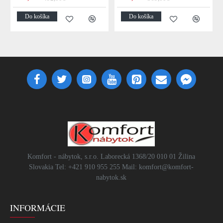
Do košíka
Do košíka
Komfort - nábytok, s.r.o. Laborecká 1368/20 010 01 Žilina
Slovakia Tel: +421 910 955 255 Mail: komfort@komfort-
nabytok.sk
INFORMÁCIE