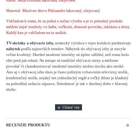
Farba: Šedá/Prírodná lakovaná, olejovaná
Material: Masívne drevo Palisander lakovaný, olejovaný
Vzhľadom k tomu, že sa jedná o ručnu výrobu a je to prírodný produkt
môžete nájsť rozdiely vo farbe, veľkosti, drsnosti povrchu, inklúzie a diery.
Každý kus je vzhľadom na to unikát.
TV-skrinky a obývacie izby,
nemecký výrobca v tejto kolekcii predstavuje
nábytok
podľa najnovších trendov. Nábytok do obývacej izby je navyše
veľmi kvalitný. Dnešné moderné interiéry sú úplne odlišné, než tomu bolo
ešte pred pár rokmi. Na ústupe sú tradičné obývacie steny a môžeme
povedať či charakterizovať moderné interiéry možno trochu ako strohé.
Áno aj v obývacej izbe dnes je často jediným vybavením televízny stolík,
konferenčný stolík, nejaký ten
j
ednoduchý regál a veľký dôraz je kladený
na pohodlnú sedaciu súpravu. Striedmosť je tak v dnešnej dobe v hlavnej
úlohe.
RECENZIE PRODUKTU