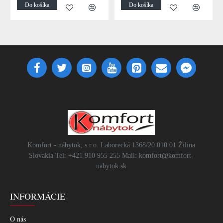
Do košíka
Do košíka
Komfort - nábytok, s.r.o. Laborecká 1368/20 010 01 Žilina
Slovakia Tel: +421 910 955 255 Mail: komfort@komfort-
nabytok.sk
INFORMÁCIE
O nás