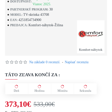
DOSTUPNOSŤ:
Vianoc 2025.
30
PARTNERSKÝ PROGRAM:
TV-skrinka 43708
MODEL:
4251854734900
EAN:
Komfort-nábytok-Žilina
PREDAJCA:
Komfort-nábytok
Na základe 0 recenzií.
-
Napísať recenziu
TÁTO ZĽAVA KONČÍ ZA :
Deň
Hodina
Minúta
Sekunda
373,10€
533,00€