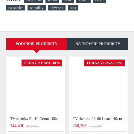
palisander
tv-stolíky
obývacia
izba
PODOBNÉ PRODUKTY
NAJNOVŠIE PRODUKTY
TERAZ ZĽAVA -30%
TERAZ ZĽAVA -30%
TV-skrinka 21-19 Demn 180cm Drevo Acacia
TV-skrinka 23-66 Lean 140cm Drevo Acacia
344,40€
258,30€
492,00€
369,00€