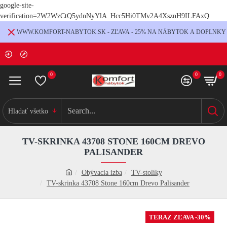
google-site-
verification=2W2WzCtQ5ydnNyYlA_Hcc5Hi0TMv2A4XsznH9ILFAxQ
WWW.KOMFORT-NABYTOK.SK - ZĽAVA - 25% NA NÁBYTOK A DOPLNKY
0
0
0
Hladať všetko
TV-SKRINKA 43708 STONE 160CM DREVO
PALISANDER
Obývacia izba
TV-stolíky
TV-skrinka 43708 Stone 160cm Drevo Palisander
TERAZ ZĽAVA -30%