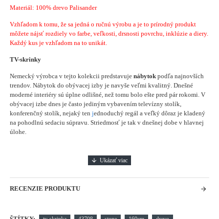
Materiál: 100% drevo Palisander
Vzhľadom k tomu, že sa jedná o ručnú výrobu a je to prírodný produkt
môžete nájsť rozdiely vo farbe, veľkosti, drsnosti povrchu, inklúzie a diery.
Každý kus je vzhľadom na to unikát.
TV-skrinky
Nemecký výrobca v tejto kolekcii predstavuje
nábytok
podľa najnovších
trendov. Nábytok do obývacej izby je navyše veľmi kvalitný. Dnešné
moderné interiéry sú úplne odlišné, než tomu bolo ešte pred pár rokomi. V
obývacej izbe dnes je často jediným vybavením televízny stolík,
konferenčný stolík, nejaký ten
j
ednoduchý regál a veľký dôraz je kladený
na pohodlnú sedaciu súpravu. Striedmosť je tak v dnešnej dobe v hlavnej
úlohe.
RECENZIE PRODUKTU
ŠTÍTKY:
tv-skrinka
43708
stone
160cm
drevo