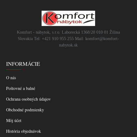
Komfort - nábytok, s.r.o. Laborecká 1368/20 010 01 Žilina
Slovakia Tel: +421 910 955 255 Mail: komfort@komfort-
nabytok.sk
INFORMÁCIE
O nás
Poštovné a balné
Ochrana osobných údajov
Obchodné podmienky
Môj účet
História objednávok