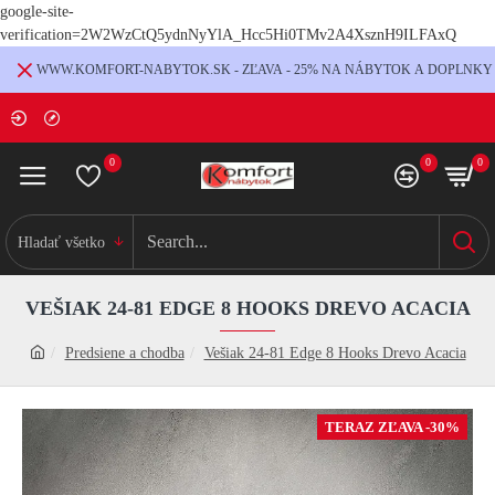
google-site-
verification=2W2WzCtQ5ydnNyYlA_Hcc5Hi0TMv2A4XsznH9ILFAxQ
WWW.KOMFORT-NABYTOK.SK - ZĽAVA - 25% NA NÁBYTOK A DOPLNKY
0
0
0
Hladať všetko
VEŠIAK 24-81 EDGE 8 HOOKS DREVO ACACIA
Predsiene a chodba
Vešiak 24-81 Edge 8 Hooks Drevo Acacia
TERAZ ZĽAVA -30%