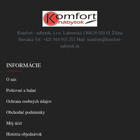
Komfort - nábytok, s.r.o. Laborecká 1368/20 010 01 Žilina
Slovakia Tel: +421 910 955 255 Mail: komfort@komfort-
nabytok.sk
INFORMÁCIE
O nás
Poštovné a balné
Ochrana osobných údajov
Obchodné podmienky
Môj účet
História objednávok