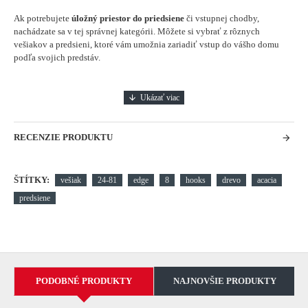
Ak potrebujete
úložný priestor do priedsiene
či vstupnej chodby,
nachádzate sa v tej správnej kategórii. Môžete si vybrať z rôznych
vešiakov a predsieni, ktoré vám umožnia zariadiť vstup do vášho domu
podľa svojich predstáv.
RECENZIE PRODUKTU
ŠTÍTKY:
vešiak
24-81
edge
8
hooks
drevo
acacia
predsiene
PODOBNÉ PRODUKTY
NAJNOVŠIE PRODUKTY