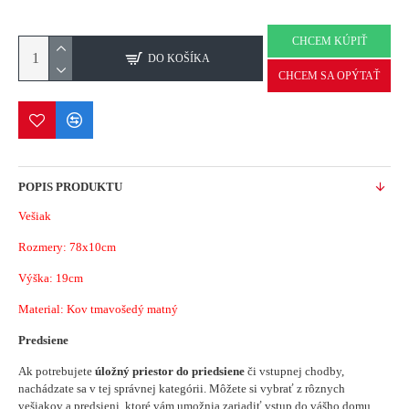
CHCEM KÚPIŤ
DO KOŠÍKA
CHCEM SA OPÝTAŤ
POPIS PRODUKTU
Vešiak
Rozmery: 78x10cm
Výška: 19cm
Material: Kov tmavošedý matný
Predsiene
Ak potrebujete
úložný priestor do priedsiene
či vstupnej chodby,
nachádzate sa v tej správnej kategórii. Môžete si vybrať z rôznych
vešiakov a predsieni, ktoré vám umožnia zariadiť vstup do vášho domu