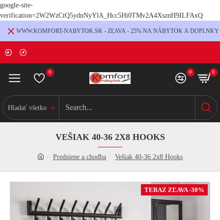
google-site-
verification=2W2WzCtQ5ydnNyYlA_Hcc5Hi0TMv2A4XsznH9ILFAxQ
WWW.KOMFORT-NABYTOK.SK - ZĽAVA - 25% NA NÁBYTOK A DOPLNKY
0
0
0
Hladať všetko
VEŠIAK 40-36 2X8 HOOKS
Predsiene a chodba
Vešiak 40-36 2x8 Hooks
TERAZ ZĽAVA -30%