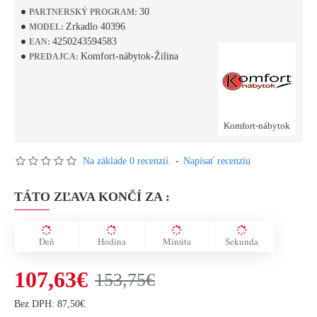
30
PARTNERSKÝ PROGRAM:
Zrkadlo 40396
MODEL:
4250243594583
EAN:
Komfort-nábytok-Žilina
PREDAJCA:
Komfort-nábytok
Na základe 0 recenzií.
-
Napísať recenziu
TÁTO ZĽAVA KONČÍ ZA :
Deň
Hodina
Minúta
Sekunda
107,63€
153,75€
Bez DPH: 87,50€