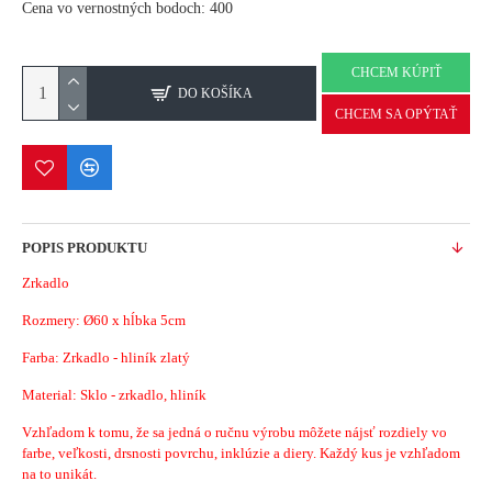
Cena vo vernostných bodoch: 400
CHCEM KÚPIŤ
DO KOŠÍKA
CHCEM SA OPÝTAŤ
POPIS PRODUKTU
Zrkadlo
Rozmery: Ø
60 x hĺbka 5cm
Farba: Zrkadlo - hliník zlatý
Material: Sklo - zrkadlo, hliník
Vzhľadom k tomu, že sa jedná o ručnu výrobu môžete nájsť rozdiely vo
farbe, veľkosti, drsnosti povrchu, inklúzie a diery. Každý kus je vzhľadom
na to unikát.