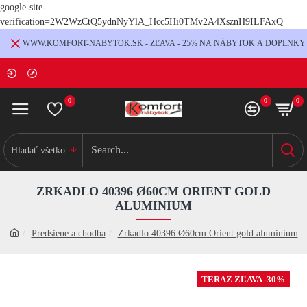
google-site-
verification=2W2WzCtQ5ydnNyYlA_Hcc5Hi0TMv2A4XsznH9ILFAxQ
WWW.KOMFORT-NABYTOK.SK - ZĽAVA - 25% NA NÁBYTOK A DOPLNKY
0
0
0
Hladať všetko
ZRKADLO 40396 Ø60CM ORIENT GOLD
ALUMINIUM
Predsiene a chodba
Zrkadlo 40396 Ø60cm Orient gold aluminium
TERAZ ZĽAVA -30%