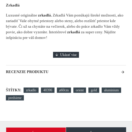
Zrkadlá
Luxusné originálne
zrkadlá.
Zrkadlá Vám ponúkajú široké možnosti, ako
zariadiť Vaše obytné priestory alebo steny, alebo rozšíriť priestor kde
bývate. Či už sa chystáte na večierok, alebo do práce zrkadlo Vám vždy
povie, ako dobre vyzeráte.
Interiérové
zrkadlá
za super ceny. Nájdite
inšpiráciu pre váš domov!
RECENZIE PRODUKTU
ŠTÍTKY:
zrkadlo
40396
ø60cm
orient
gold
aluminium
predsiene