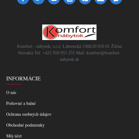
Komfort - nábytok, s.r.o. Laborecká 1368/20 010 01 Žilina
Slovakia Tel: +421 910 955 255 Mail: komfort@komfort-
nabytok.sk
INFORMÁCIE
O nás
Poštovné a balné
Ochrana osobných údajov
Obchodné podmienky
Môj účet