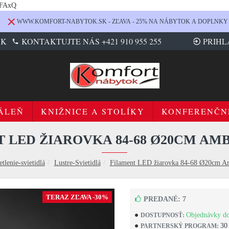
LFAxQ
WWW.KOMFORT-NABYTOK.SK - ZĽAVA - 25% NA NÁBYTOK A DOPLNKY
SK
KONTAKTUJTE NÁS +421 910 955 255
PRIHL
ÁLEŇ
KNIŽNICE A STOLÍKY
KONFERENČN
 LED ŽIAROVKA 84-68 Ø20CM AM
tlenie-svietidlá
Lustre-Svietidlá
Filament LED žiarovka 84-68 Ø20cm Am
TERAZ ZĽAVA -30%
PREDANÉ: 7
Objednávky do
DOSTUPNOSŤ:
30
PARTNERSKÝ PROGRAM: