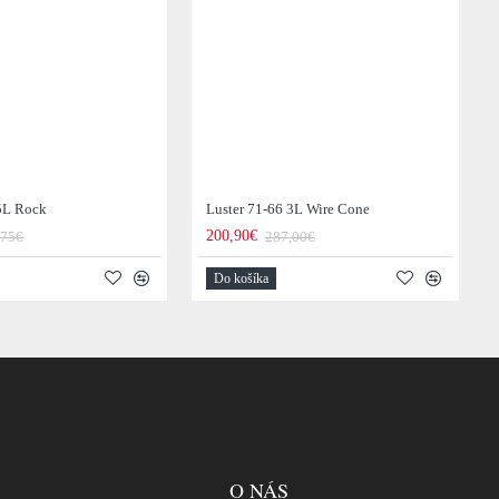
 5L Rock
Luster 71-66 3L Wire Cone
200,90€
,75€
287,00€
Do košíka
O NÁS