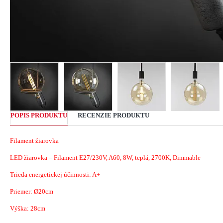
POPIS PRODUKTU
RECENZIE PRODUKTU
Filament žiarovka
LED žiarovka – Filament E27/230V, A60, 8W, teplá, 2700K, Dimmable
Trieda energetickej účinnosti: A+
Priemer: Ø20cm
Výška: 28cm