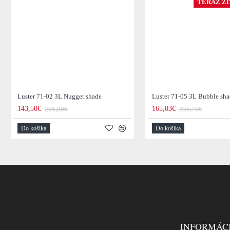
TERAZ ZĽ
Luster 71-02 3L Nugget shade
Luster 71-05 3L Bubble sh
143,50€
165,03€
205,00€
235,75€
Do košíka
Do košíka
INFORMÁC