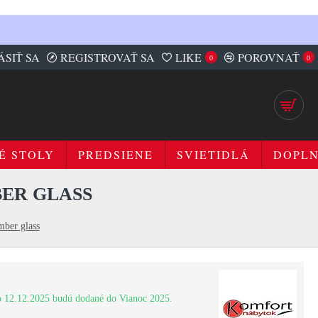
ÁSIŤ SA
REGISTROVAŤ SA
LIKE
POROVNAŤ
0
0
É STOLY
PREDSIENE
SVIETIDLÁ
DOPL
BER GLASS
ber glass
 12.12.2025 budú dodané do Vianoc 2025.