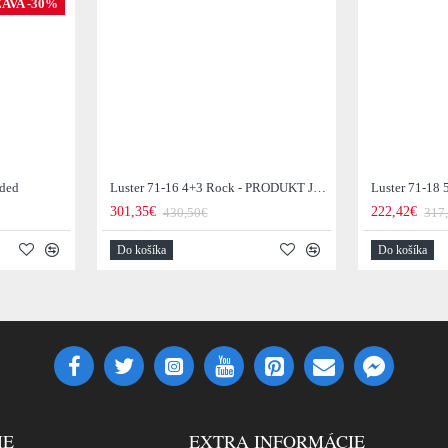
AVA -30%
aded
Luster 71-16 4+3 Rock - PRODUKT JE SKLADOM U NÁS - 1Ks
Luster 71-18
301,35€
222,42€
430,50€
317
Do košíka
Do košíka
IE
EXTRA INFORMÁCIE