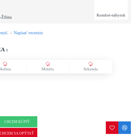
Komfort-nábytok
-Žilina
nzií.
-
Napísať recenziu
A :
Hodina
Minúta
Sekunda
CHCEM KÚPIŤ
CHCEM SA OPÝTAŤ