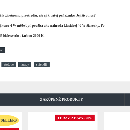
á k životnému prostrediu, ale aj k vašej peňaženke.
Jej životnosť
konu 4 W môže byť použitá ako náhrada klasickej 40 W žiarovky. Po
 biele svetlo s farbou 2100 K.
stolové
lampy
svietidlá
ZAKÚPENÉ PRODUKTY
TERAZ ZĽAVA -30%
TSELLERS