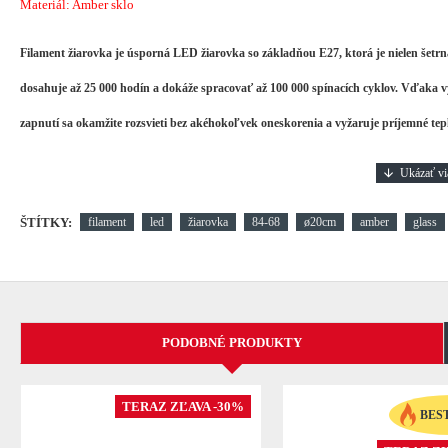
Materiál: Amber sklo
Filament žiarovka je úsporná LED žiarovka so základňou E27, ktorá je nielen šetrn
dosahuje až 25 000 hodín a dokáže spracovať až 100 000 spínacích cyklov.
Vďaka vý
zapnutí sa okamžite rozsvieti bez akéhokoľvek oneskorenia a vyžaruje príjemné teplé
ŠTÍTKY:
filament
led
žiarovka
84-68
ø20cm
amber
glass
PODOBNÉ PRODUKTY
TERAZ ZĽAVA -30%
BES