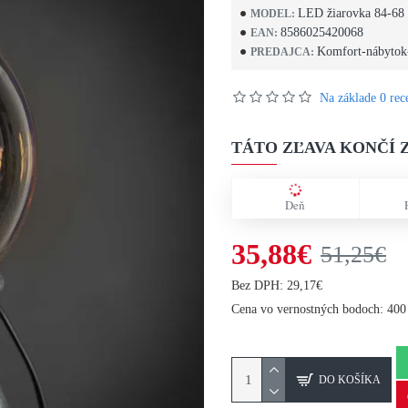
LED žiarovka 84-68
MODEL:
8586025420068
EAN:
Komfort-nábytok
PREDAJCA:
Na základe 0 rece
TÁTO ZĽAVA KONČÍ Z
Deň
35,88€
51,25€
Bez DPH: 29,17€
Cena vo vernostných bodoch: 400
DO KOŠÍKA