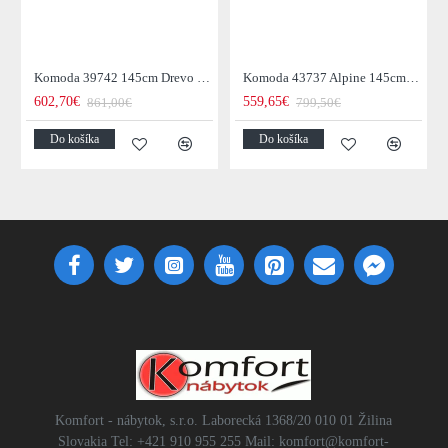
Komoda 39742 145cm Drevo Palisander Retro
Komoda 43737 Alpine 145cm Drevo Acacia Honey
602,70€
559,65€
861,00€
799,50€
Do košíka
Do košíka
Komfort - nábytok, s.r.o. Laborecká 1368/20 010 01 Žilina
Slovakia Tel: +421 910 955 255 Mail: komfort@komfort-