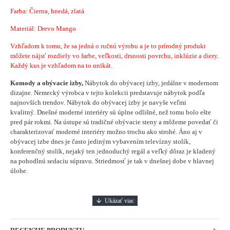
Farba: Čierna, hnedá, zlatá
Materiál:
Drevo Mango
Vzhľadom k tomu, že sa jedná o ručnú výrobu a je to prírodný produkt
môžete nájsť rozdiely vo farbe, veľkosti, drsnosti povrchu, inklúzie a diery.
Každý kus je vzhľadom na to unikát.
Komody a obývacie izby,
Nábytok do obývacej izby, jedálne v modernom
dizajne. Nemecký výrobca v tejto kolekcii predstavuje nábytok podľa
najnovších trendov. Nábytok do obývacej izby je navyše veľmi
kvalitný. Dnešné moderné interiéry sú úplne odlišné, než tomu bolo ešte
pred pár rokmi. Na ústupe sú tradičné obývacie steny a môžeme povedať či
charakterizovať moderné interiéry možno trochu ako strohé. Áno aj v
obývacej izbe dnes je často jediným vybavením televízny stolík,
konferenčný stolík, nejaký ten
j
ednoduchý regál a veľký dôraz je kladený
na pohodlnú sedaciu súpravu. Striedmosť je tak v dnešnej dobe v hlavnej
úlohe.