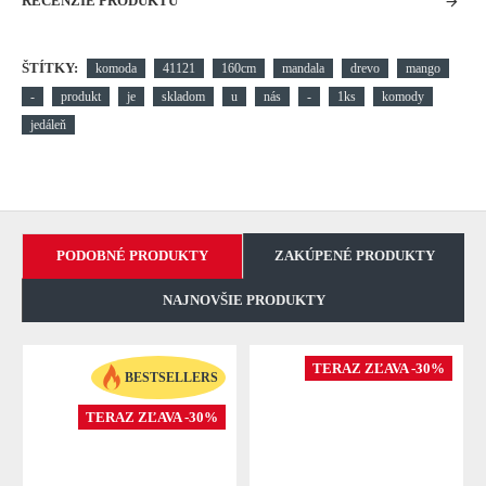
RECENZIE PRODUKTU
ŠTÍTKY:
komoda
41121
160cm
mandala
drevo
mango
-
produkt
je
skladom
u
nás
-
1ks
komody
jedáleň
PODOBNÉ PRODUKTY
ZAKÚPENÉ PRODUKTY
NAJNOVŠIE PRODUKTY
TERAZ ZĽAVA -30%
BESTSELLERS
TERAZ ZĽAVA -30%