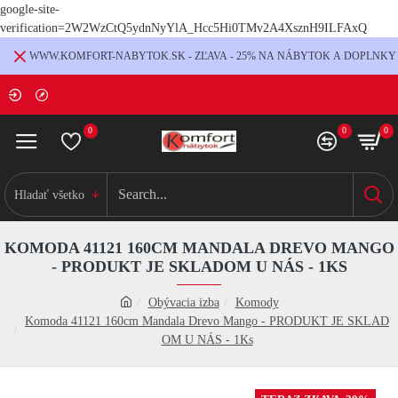
google-site-
verification=2W2WzCtQ5ydnNyYlA_Hcc5Hi0TMv2A4XsznH9ILFAxQ
WWW.KOMFORT-NABYTOK.SK - ZĽAVA - 25% NA NÁBYTOK A DOPLNKY
0
0
0
Hladať všetko
KOMODA 41121 160CM MANDALA DREVO MANGO
- PRODUKT JE SKLADOM U NÁS - 1KS
Obývacia izba
Komody
Komoda 41121 160cm Mandala Drevo Mango - PRODUKT JE SKLAD
OM U NÁS - 1Ks