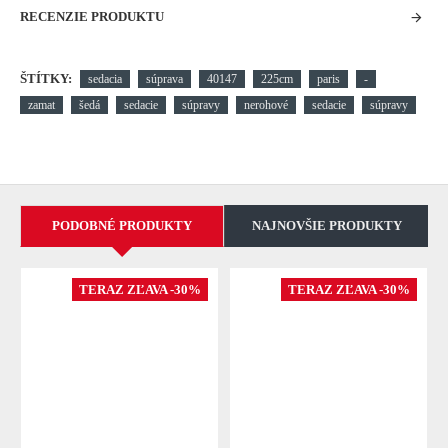
RECENZIE PRODUKTU
ŠTÍTKY:
sedacia
súprava
40147
225cm
paris
-
zamat
šedá
sedacie
súpravy
nerohové
sedacie
súpravy
PODOBNÉ PRODUKTY
NAJNOVŠIE PRODUKTY
TERAZ ZĽAVA -30%
TERAZ ZĽAVA -30%