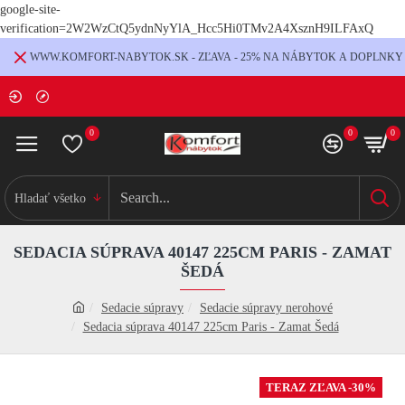
google-site-
verification=2W2WzCtQ5ydnNyYlA_Hcc5Hi0TMv2A4XsznH9ILFAxQ
WWW.KOMFORT-NABYTOK.SK - ZĽAVA - 25% NA NÁBYTOK A DOPLNKY
0
0
0
Hladať všetko
SEDACIA SÚPRAVA 40147 225CM PARIS - ZAMAT
ŠEDÁ
Sedacie súpravy
Sedacie súpravy nerohové
Sedacia súprava 40147 225cm Paris - Zamat Šedá
TERAZ ZĽAVA -30%