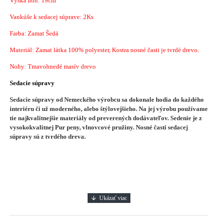
Výška nôh: 19cm
Vankúše k sedacej súprave: 2Ks
Farba: Zamat Šedá
Materiál: Zamat látka 100% polyester, Kostra nosné časti je tvrdé drevo.
Nohy: Tmavohnedé masív drevo
Sedacie súpravy
Sedacie súpravy od Nemeckého výrobcu sa dokonale hodia do každého
interiéru či už moderného, alebo štýlovejšieho.
Na jej výrobu používame
tie najkvalitnejšie materiály od preverených dodávateľov. Sedenie je z
vysokokvalitnej Pur peny, vlnovcové pružiny. Nosné časti sedacej
súpravy sú z tvrdého dreva.