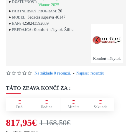
DOSTUPNOSŤ:
Vianoc 2025.
20
PARTNERSKÝ PROGRAM:
Sedacia súprava 40147
MODEL:
4250243592039
EAN:
Komfort-nábytok-Žilina
PREDAJCA:
Komfort-nábytok
Na základe 0 recenzií.
-
Napísať recenziu
TÁTO ZĽAVA KONČÍ ZA :
Deň
Hodina
Minúta
Sekunda
817,95€
1 168,50€