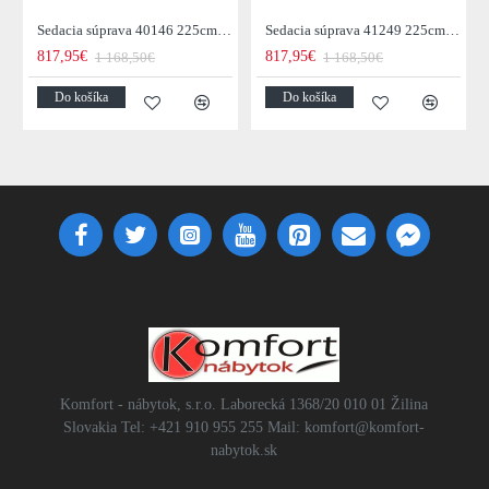
Sedacia súprava 40146 225cm Paris - Zamat Sivá
Sedacia súprava 41249 225cm Paris - Zamat Žltá
817,95€
817,95€
1 168,50€
1 168,50€
Do košíka
Do košíka
Komfort - nábytok, s.r.o. Laborecká 1368/20 010 01 Žilina
Slovakia Tel: +421 910 955 255 Mail: komfort@komfort-
nabytok.sk