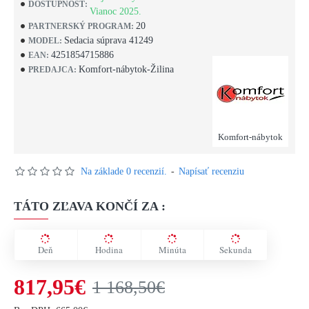
DOSTUPNOSŤ:
Vianoc 2025.
20
PARTNERSKÝ PROGRAM:
Sedacia súprava 41249
MODEL:
4251854715886
EAN:
Komfort-nábytok-Žilina
PREDAJCA:
Komfort-nábytok
Na základe 0 recenzií.
-
Napísať recenziu
TÁTO ZĽAVA KONČÍ ZA :
Deň
Hodina
Minúta
Sekunda
817,95€
1 168,50€