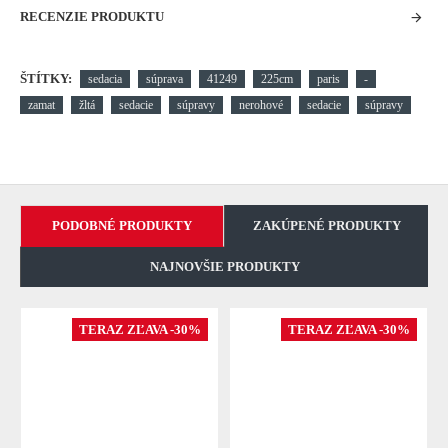
RECENZIE PRODUKTU
ŠTÍTKY:
sedacia
súprava
41249
225cm
paris
-
zamat
žltá
sedacie
súpravy
nerohové
sedacie
súpravy
PODOBNÉ PRODUKTY
ZAKÚPENÉ PRODUKTY
NAJNOVŠIE PRODUKTY
TERAZ ZĽAVA -30%
TERAZ ZĽAVA -30%