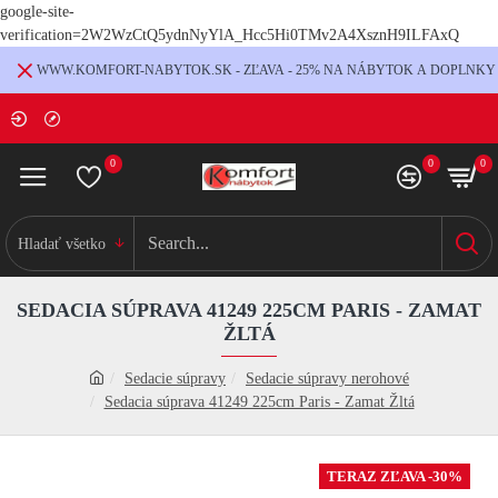
google-site-
verification=2W2WzCtQ5ydnNyYlA_Hcc5Hi0TMv2A4XsznH9ILFAxQ
WWW.KOMFORT-NABYTOK.SK - ZĽAVA - 25% NA NÁBYTOK A DOPLNKY
0
0
0
Hladať všetko
SEDACIA SÚPRAVA 41249 225CM PARIS - ZAMAT
ŽLTÁ
Sedacie súpravy
Sedacie súpravy nerohové
Sedacia súprava 41249 225cm Paris - Zamat Žltá
TERAZ ZĽAVA -30%