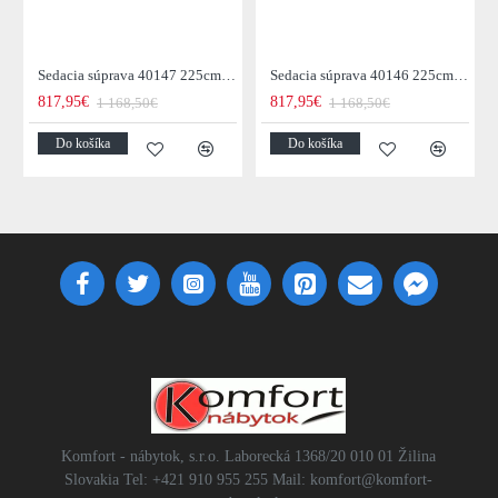
Sedacia súprava 40147 225cm Paris - Zamat Šedá
Sedacia súprava 40146 225cm Paris - Zamat Sivá
817,95€
817,95€
1 168,50€
1 168,50€
Do košíka
Do košíka
Komfort - nábytok, s.r.o. Laborecká 1368/20 010 01 Žilina
Slovakia Tel: +421 910 955 255 Mail: komfort@komfort-