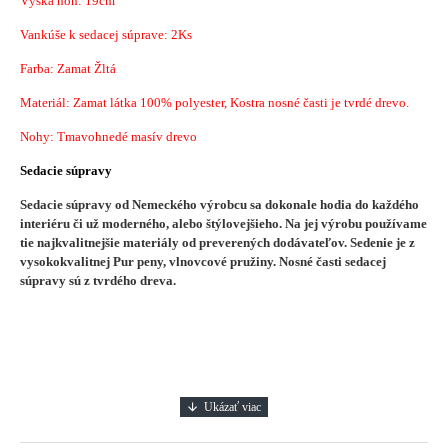
Výška nôh: 19cm
Vankúše k sedacej súprave: 2Ks
Farba: Zamat Žltá
Materiál: Zamat látka 100% polyester, Kostra nosné časti je tvrdé drevo.
Nohy: Tmavohnedé masív drevo
Sedacie súpravy
Sedacie súpravy od Nemeckého výrobcu sa dokonale hodia do každého
interiéru či už moderného, alebo štýlovejšieho.
Na jej výrobu používame
tie najkvalitnejšie materiály od preverených dodávateľov. Sedenie je z
vysokokvalitnej Pur peny, vlnovcové pružiny. Nosné časti sedacej
súpravy sú z tvrdého dreva.