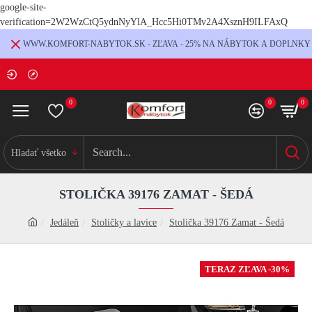
google-site-
verification=2W2WzCtQ5ydnNyYlA_Hcc5Hi0TMv2A4XsznH9ILFAxQ
WWW.KOMFORT-NABYTOK.SK - ZĽAVA - 25% NA NÁBYTOK A DOPLNKY
0
0
0
Hladať všetko
STOLIČKA 39176 ZAMAT - ŠEDÁ
Jedáleň
Stoličky a lavice
Stolička 39176 Zamat - Šedá
TERAZ ZĽAVA -30%