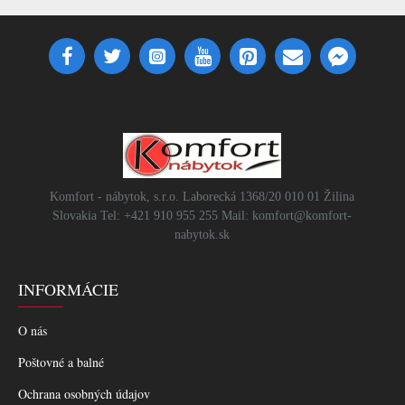
Komfort - nábytok, s.r.o. Laborecká 1368/20 010 01 Žilina
Slovakia Tel: +421 910 955 255 Mail: komfort@komfort-
nabytok.sk
INFORMÁCIE
O nás
Poštovné a balné
Ochrana osobných údajov