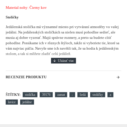
Material nohy: Čierny kov
Stoličky
Jedálenská stolička má významné miesto pri vytváraní atmosféry vo vašej
jedálni.
Na jedálenských stoličkách sa nielen musí pohodlne sedieť, ale
musia aj dobre vyzerať. Majú správne rozmery, a preto sa budete cítiť
pohodlne. Ponúkame ich v rôznych štýloch, takže si vyberiete tie, ktoré sa
vám najviac páčia. Navyše sme ich navrhli tak, že sa hodia k jedálenským
stolom, a tak si môžete zladiť celú jedáleň.
RECENZIE PRODUKTU
ŠTÍTKY:
stolička
39176
zamat
-
šedá
stoličky
a
lavice
jedálne