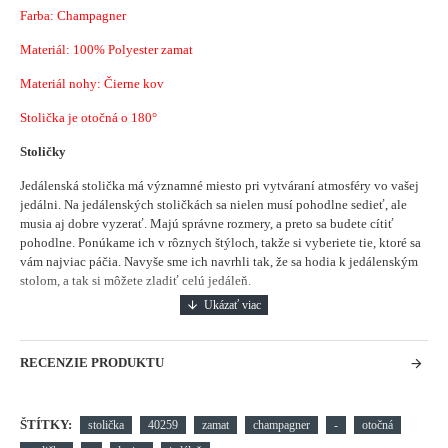
Farba: Champagner
Materiál:
100% Polyester zamat
Materiál nohy: Čierne kov
Stolička je otočná o 180°
Stoličky
Jedálenská stolička má významné miesto pri vytváraní atmosféry vo vašej
jedálni.
Na jedálenských stoličkách sa nielen musí pohodlne sedieť, ale
musia aj dobre vyzerať. Majú správne rozmery, a preto sa budete cítiť
pohodlne. Ponúkame ich v rôznych štýloch, takže si vyberiete tie, ktoré sa
vám najviac páčia. Navyše sme ich navrhli tak, že sa hodia k jedálenským
stolom, a tak si môžete zladiť celú jedáleň.
RECENZIE PRODUKTU
ŠTÍTKY:
stolička
40259
zamat
champagner
-
otočná