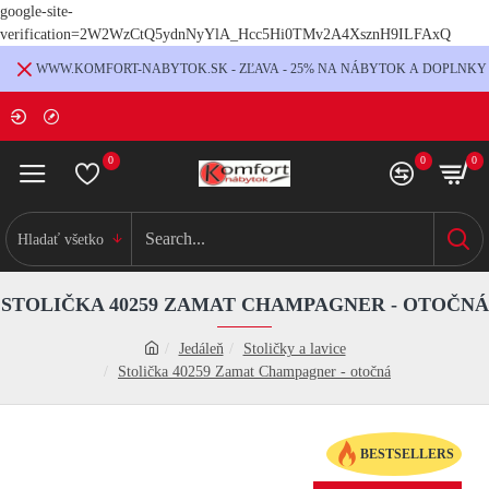
google-site-
verification=2W2WzCtQ5ydnNyYlA_Hcc5Hi0TMv2A4XsznH9ILFAxQ
WWW.KOMFORT-NABYTOK.SK - ZĽAVA - 25% NA NÁBYTOK A DOPLNKY
0
0
0
Hladať všetko
STOLIČKA 40259 ZAMAT CHAMPAGNER - OTOČNÁ
Jedáleň
Stoličky a lavice
Stolička 40259 Zamat Champagner - otočná
BESTSELLERS