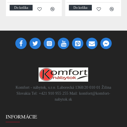
Do košíka
Do košíka
Komfort - nábytok, s.r.o. Laborecká 1368/20 010 01 Žilina
Slovakia Tel: +421 910 955 255 Mail: komfort@komfort-
nabytok.sk
INFORMÁCIE