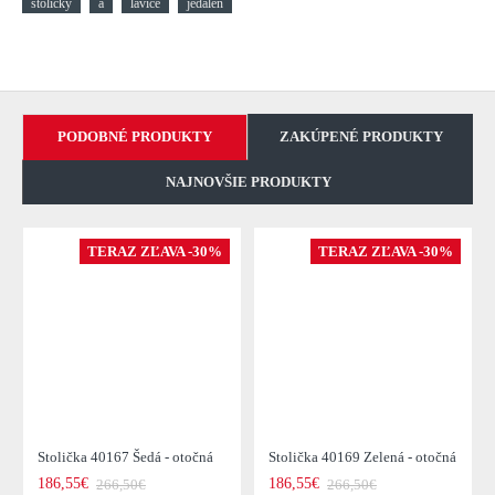
stoličky
a
lavice
jedáleň
PODOBNÉ PRODUKTY
ZAKÚPENÉ PRODUKTY
NAJNOVŠIE PRODUKTY
TERAZ ZĽAVA -30%
TERAZ ZĽAVA -30%
Stolička 40167 Šedá - otočná
Stolička 40169 Zelená - otočná
186,55€
186,55€
266,50€
266,50€