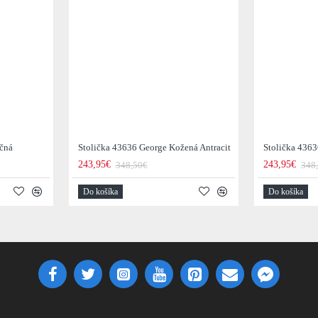
očná
Stolička 43636 George Kožená Antracit
Stolička 436
243,95€
243,95€
348,50€
348
Do košíka
Do košíka