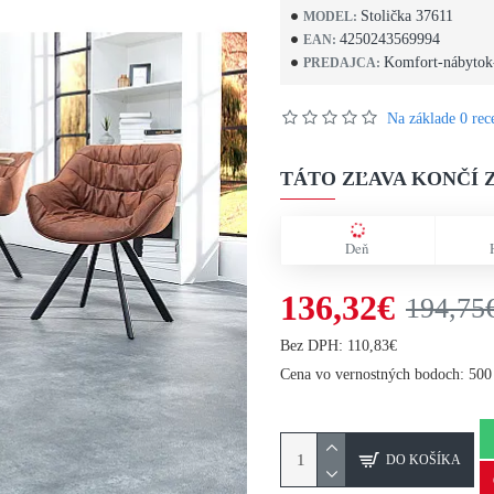
Stolička 37611
MODEL:
4250243569994
EAN:
Komfort-nábytok
PREDAJCA:
Na základe 0 rece
TÁTO ZĽAVA KONČÍ Z
Deň
136,32€
194,75
Bez DPH: 110,83€
Cena vo vernostných bodoch: 500
DO KOŠÍKA