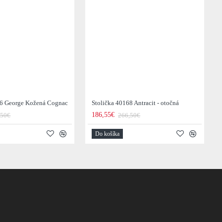
36 George Kožená Cognac
Stolička 40168 Antracit - otočná
186,55€
,50€
266,50€
Do košíka