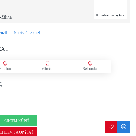
Komfort-nábytok
-Žilina
nzií.
-
Napísať recenziu
A :
Hodina
Minúta
Sekunda
€
CHCEM KÚPIŤ
CHCEM SA OPÝTAŤ