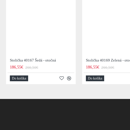
Stolička 40167 Šedá - otočná
Stolička 40169 Zelená - ot
186,55€
186,55€
266,50€
266,50€
Do košíka
Do košíka