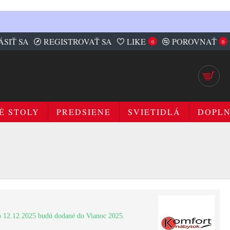
ÁSIŤ SA
REGISTROVAŤ SA
LIKE
POROVNAŤ
0
0
É STOLY
PREDSIENE
SVIETIDLÁ
DOPL
 12.12.2025 budú dodané do Vianoc 2025.