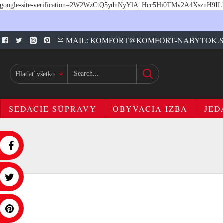
google-site-verification=2W2WzCtQ5ydnNyYlA_Hcc5Hi0TMv2A4XsznH9I
MAIL: KOMFORT@KOMFORT-NABYTOK.
Hladať všetko
SEDACIE SÚPRAVY
OBYVACIA IZBA
JED