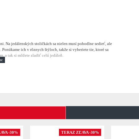
lni.
Na jedálenských stoličkách sa nielen musí pohodlne sedieť, ale
 Ponúkame ich v rôznych štýloch, takže si vyberiete tie, ktoré sa
, a tak si môžete zladiť celú jedáleň.
AVA -30%
TERAZ ZĽAVA -30%