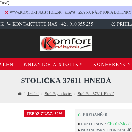
LFAxQ
WWW.KOMFORT-NABYTOK.SK - ZĽAVA - 25% NA NÁBYTOK A DOPLNKY
SK
KONTAKTUJTE NÁS +421 910 955 255
PRIHL
ÁLEŇ
KNIŽNICE A STOLÍKY
KONFERENČN
STOLIČKA 37611 HNEDÁ
Jedáleň
Stoličky a lavice
Stolička 37611 Hnedá
TERAZ ZĽAVA -30%
PREDANÉ: 0
Objednávky do
DOSTUPNOSŤ:
40
PARTNERSKÝ PROGRAM: