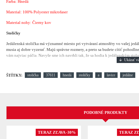
Farba: Hnedá
Material:
100% Polyester mikrofaser
Material nohy: Čierny kov
Stoličky
Jedálenská stolička má významné miesto pri vytváraní atmosféry vo vašej jedá
musia aj dobre vyzerať. Majú správne rozmery, a preto sa budete cítiť pohodlne.
vám najviac páčia. Navyše sme ich navrhli tak, že sa hodia k jedálenským stolom
ŠTÍTKY:
stolička
37611
hnedá
stoličky
a
lavice
jedálne
PODOBNÉ PRODUKTY
TERAZ ZĽAVA -30%
TERAZ ZĽ