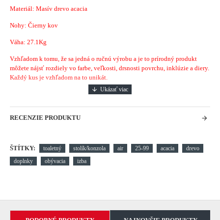
Materiál: Masív drevo acacia
Nohy: Čierny kov
Váha: 27.1Kg
Vzhľadom k tomu, že sa jedná o ručnú výrobu a je to prírodný produkt
môžete nájsť rozdiely vo farbe, veľkosti, drsnosti povrchu, inklúzie a diery.
Každý kus je vzhľadom na to unikát.
RECENZIE PRODUKTU
ŠTÍTKY:
toaletný
stolík/konzola
air
25-99
acacia
drevo
doplnky
obývacia
izba