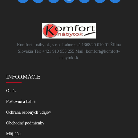
Komfort - nábytok, s.r.o. Laborecká 1368/20 010 01 Žilina
Slovakia Tel: +421 910 955 255 Mail: komfort@komfort-
nabytok.sk
INFORMÁCIE
O nás
Poštovné a balné
Ochrana osobných údajov
Obchodné podmienky
Môj účet