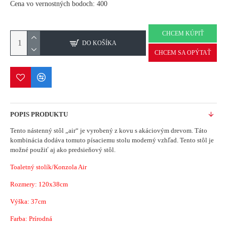
Cena vo vernostných bodoch: 400
CHCEM KÚPIŤ
DO KOŠÍKA
CHCEM SA OPÝTAŤ
POPIS PRODUKTU
Tento nástenný stôl „air“ je vyrobený z kovu s akáciovým drevom.
Táto
kombinácia dodáva tomuto písaciemu stolu moderný vzhľad.
Tento stôl je
možné použiť aj ako predsieňový stôl.
Toaletný stolík/Konzola Air
Rozmery: 120x38cm
Výška: 37cm
Farba: Prírodná