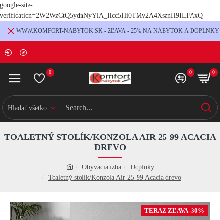
google-site-
verification=2W2WzCtQ5ydnNyYlA_Hcc5Hi0TMv2A4XsznH9ILFAxQ
WWW.KOMFORT-NABYTOK.SK - ZĽAVA - 25% NA NÁBYTOK A DOPLNKY
0
0
0
Hladať všetko
TOALETNÝ STOLÍK/KONZOLA AIR 25-99 ACACIA
DREVO
Obývacia izba
Doplnky
Toaletný stolík/Konzola Air 25-99 Acacia drevo
TERAZ ZĽAVA -30%