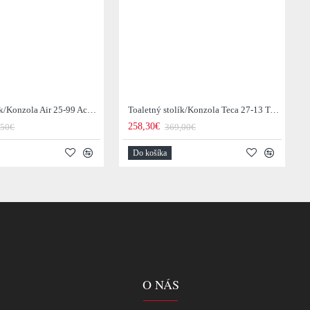
Toaletný stolík/Konzola Air 25-99 Acacia drevo
Toaletný stolík/Konzola Teca 27-13 Teak drevo
258,30€
,50€
369,00€
Do košíka
O NÁS