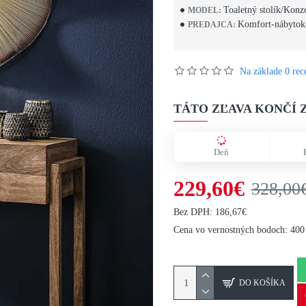
Toaletný stolík/Konz
MODEL:
Komfort-nábytok
PREDAJCA:
Na základe 0 rece
TÁTO ZĽAVA KONČÍ Z
Deň
229,60€
328,00
Bez DPH: 186,67€
Cena vo vernostných bodoch: 400
DO KOŠÍKA