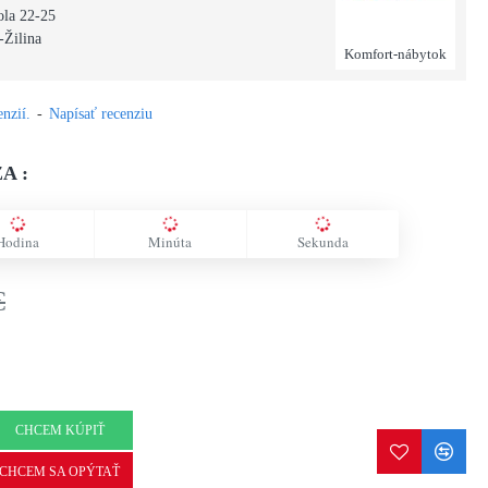
ola 22-25
-Žilina
Komfort-nábytok
nzií.
-
Napísať recenziu
A :
Hodina
Minúta
Sekunda
€
CHCEM KÚPIŤ
CHCEM SA OPÝTAŤ