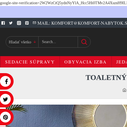
google-site-verification=2W2WzCtQ5ydnNyYlA_Hcc5Hi0TMv2A4XsznH9I
MAIL: KOMFORT@KOMFORT-NABYTOK.
Hladať všetko
SEDACIE SÚPRAVY
OBYVACIA IZBA
JED
TOALETNÝ 