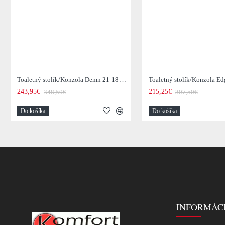
Toaletný stolík/Konzola Demn 21-18 Acacia drevo
243,95€
215,25€
348,50€
307,50€
Do košíka
Do košíka
INFORMÁC