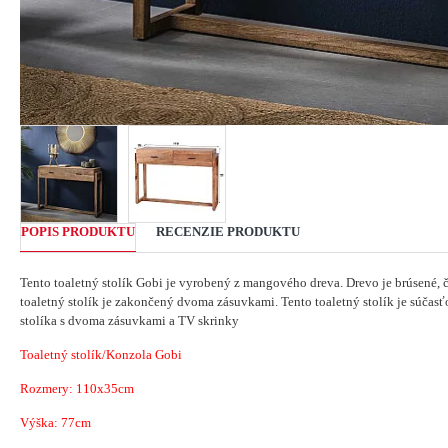
POPIS PRODUKTU
RECENZIE PRODUKTU
Tento toaletný stolík Gobi je vyrobený z mangového dreva.
Drevo je brúsené, 
toaletný stolík je zakončený dvoma zásuvkami.
Tento toaletný stolík je súčas
stolíka s dvoma zásuvkami a TV skrinky
Toaletný stolík/Konzola Gobi
Rozmery: 110x35cm
Výška: 77cm