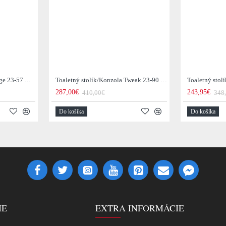
Toaletný stolík/Konzola Edge 23-57 Acacia drevo
Toaletný stolík/Konzola Tweak 23-90 Mango drevo
287,00€
243,95€
410,00€
348
Do košíka
Do košíka
IE
EXTRA INFORMÁCIE