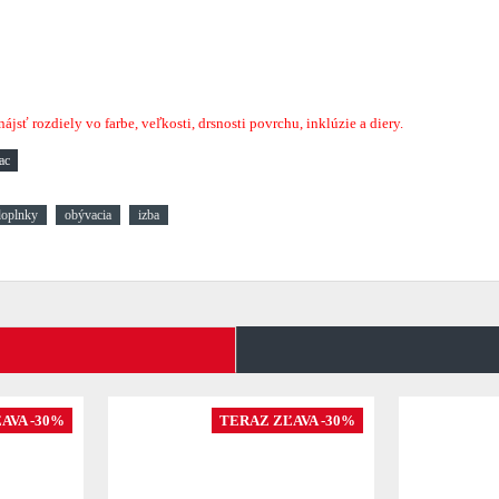
sť rozdiely vo farbe, veľkosti, drsnosti povrchu, inklúzie a diery.
doplnky
obývacia
izba
AVA -30%
TERAZ ZĽAVA -30%