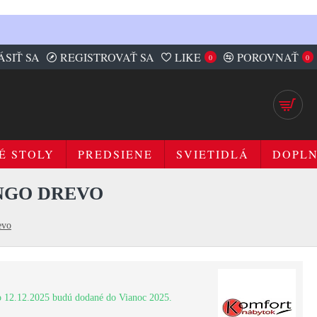
ÁSIŤ SA
REGISTROVAŤ SA
LIKE
POROVNAŤ
0
0
É STOLY
PREDSIENE
SVIETIDLÁ
DOPL
ANGO DREVO
evo
 12.12.2025 budú dodané do Vianoc 2025.