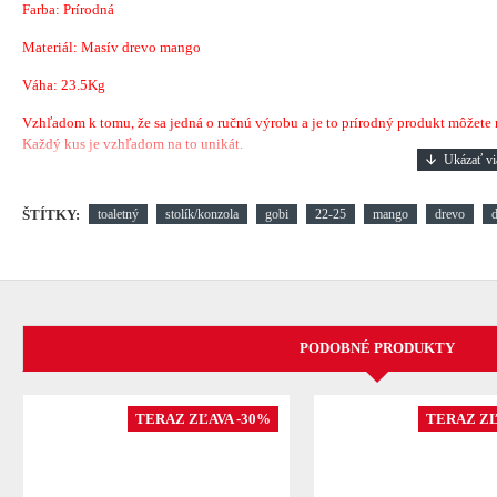
Farba: Prírodná
Materiál: Masív drevo mango
Váha: 23.5Kg
Vzhľadom k tomu, že sa jedná o ručnú výrobu a je to prírodný produkt môžete náj
Každý kus je vzhľadom na to unikát.
ŠTÍTKY:
toaletný
stolík/konzola
gobi
22-25
mango
drevo
PODOBNÉ PRODUKTY
TERAZ ZĽAVA -30%
TERAZ ZĽ