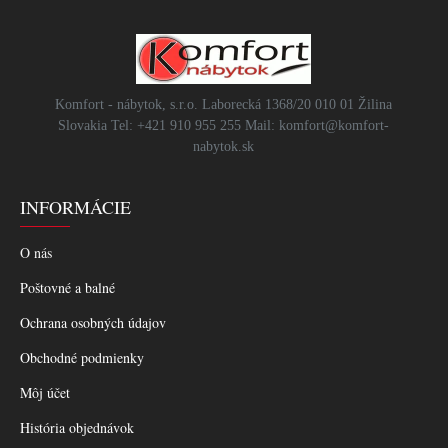
Komfort - nábytok, s.r.o. Laborecká 1368/20 010 01 Žilina
Slovakia Tel: +421 910 955 255 Mail: komfort@komfort-
nabytok.sk
INFORMÁCIE
O nás
Poštovné a balné
Ochrana osobných údajov
Obchodné podmienky
Môj účet
História objednávok