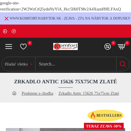
google-site-
verification=2W2WzCtQ5ydnNyYlA_Hcc5Hi0TMv2A4XsznH9ILFAxQ
WWW.KOMFORT-NABYTOK.SK - ZĽAVA - 25% NA NÁBYTOK A DOPLNKY
0
0
0
Hladať všetko
ZRKADLO ANTIC 15626 75X75CM ZLATÉ
Predsiene a chodba
Zrkadlo Antic 15626 75x75cm Zlaté
BESTSELLERS
TERAZ ZĽAVA -30%