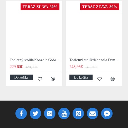
TERAZ ZĽAVA -30%
TERAZ ZĽAVA -30%
Toaletný stolík/Konzola Gobi 22-25 Mango drevo
Toaletný stolík/Konzola Demn 21-18 Acacia drevo
229,60€
243,95€
328,00€
348,50€
Do košíka
Do košíka