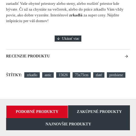
zariadiť Vaše obytné priestory alebo steny, alebo rozšíriť priestor kde
bývate. Či už sa chystáte na večierok, alebo do práce zrkadlo Vám vždy
povie, ako dobre vyzeráte.
Interiérové
zrkadlá
za super ceny. Nájdite
inšpiráciu pre váš domov!
RECENZIE PRODUKTU
ŠTÍTKY:
zrkadlo
antic
15626
75x75cm
zlaté
predsiene
PODOBNÉ PRODUKTY
ZAKÚPENÉ PRODUKTY
NAJNOVŠIE PRODUKTY