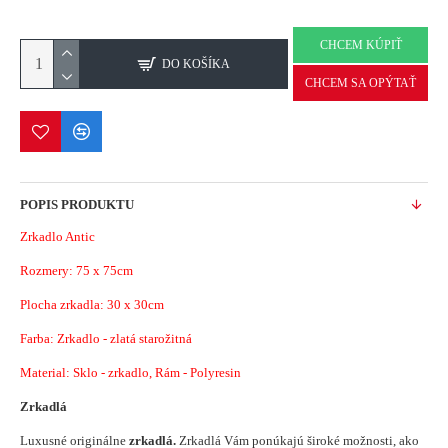
CHCEM KÚPIŤ
DO KOŠÍKA
CHCEM SA OPÝTAŤ
POPIS PRODUKTU
Zrkadlo Antic
Rozmery:
75 x 75cm
Plocha zrkadla: 30 x 30cm
Farba: Zrkadlo - zlatá starožitná
Material: Sklo - zrkadlo, Rám - Polyresin
Zrkadlá
Luxusné originálne
zrkadlá.
Zrkadlá Vám ponúkajú široké možnosti, ako