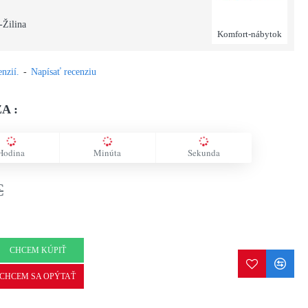
-Žilina
Komfort-nábytok
nzií.
-
Napísať recenziu
A :
Hodina
Minúta
Sekunda
€
CHCEM KÚPIŤ
CHCEM SA OPÝTAŤ