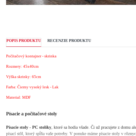
POPIS PRODUKTU
RECENZIE PRODUKTU
Počítačový kontajner - skrinka
Rozmery: 45x40cm
Výška skrinky: 65cm
Farba: Čierny vysoký lesk - Lak
Material: MDF
Písacie a počítačové stoly
Písacie stoly - PC stolíky
, ktoré sa hodia všade. Či už pracujete z domu ale
písací stôl, ktorý spĺňa vaše potreby. V ponuke máme písacie stoly v rôzny