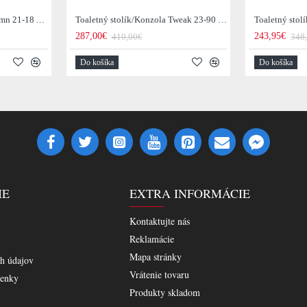
Toaletný stolík/Konzola Demn 21-18 Acacia drevo
Toaletný stolík/Konzola Tweak 23-90 Mango drevo
287,00€
243,95€
410,00€
348
Do košíka
Do košíka
IE
EXTRA INFORMÁCIE
Kontaktujte nás
Reklamácie
Mapa stránky
h údajov
Vrátenie tovaru
enky
Produkty skladom