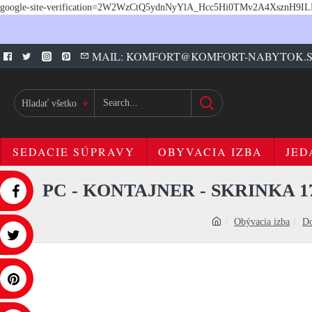
google-site-verification=2W2WzCtQ5ydnNyYlA_Hcc5Hi0TMv2A4XsznH9I
MAIL: KOMFORT@KOMFORT-NABYTOK.
Hladať všetko
SEDACIE SÚPRAVY
OBYVACIA IZBA
JED
PC - KONTAJNER - SKRINKA 
Obývacia izba
Do