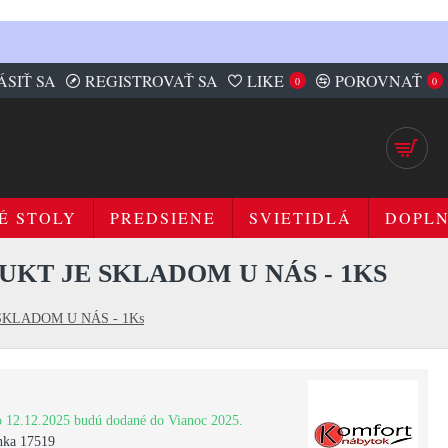
ÁSIŤ SA
REGISTROVAŤ SA
LIKE
POROVNAŤ
0
0
É STOLY
PREDSIENE
SVIETIDLÁ
DOPL
UKT JE SKLADOM U NÁS - 1KS
JE SKLADOM U NÁS - 1Ks
 12.12.2025 budú dodané do Vianoc 2025.
inka 17519