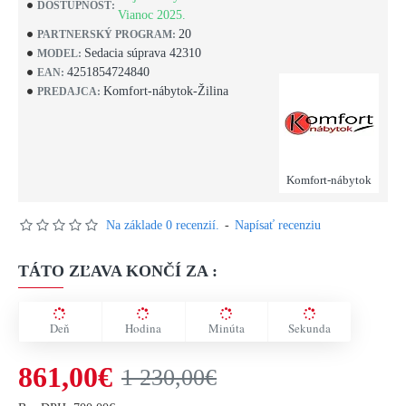
DOSTUPNOSŤ:
Vianoc 2025.
20
PARTNERSKÝ PROGRAM:
Sedacia súprava 42310
MODEL:
4251854724840
EAN:
Komfort-nábytok-Žilina
PREDAJCA:
Komfort-nábytok
Na základe 0 recenzií.
-
Napísať recenziu
TÁTO ZĽAVA KONČÍ ZA :
Deň
Hodina
Minúta
Sekunda
861,00€
1 230,00€