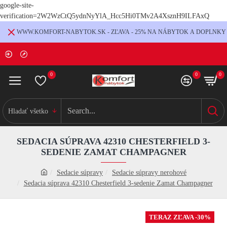
google-site-
verification=2W2WzCtQ5ydnNyYlA_Hcc5Hi0TMv2A4XsznH9ILFAxQ
WWW.KOMFORT-NABYTOK.SK - ZĽAVA - 25% NA NÁBYTOK A DOPLNKY
0
0
0
Hladať všetko
SEDACIA SÚPRAVA 42310 CHESTERFIELD 3-
SEDENIE ZAMAT CHAMPAGNER
Sedacie súpravy
Sedacie súpravy nerohové
Sedacia súprava 42310 Chesterfield 3-sedenie Zamat Champagner
TERAZ ZĽAVA -30%