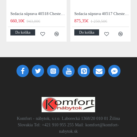
Sedacia súprava 40518 Chesterfield 2-sedenie Vintage Šedá Taupe
Sedacia súprava 40517 Chesterfield 3-sedenie Vintage Šedá Taupe
660,10€
875,35€
943,00€
1 250,50€
Do košíka
Do košíka
Komfort - nábytok, s.r.o. Laborecká 1368/20 010 01 Žilina
Slovakia Tel: +421 910 955 255 Mail: komfort@komfort-
nabytok.sk