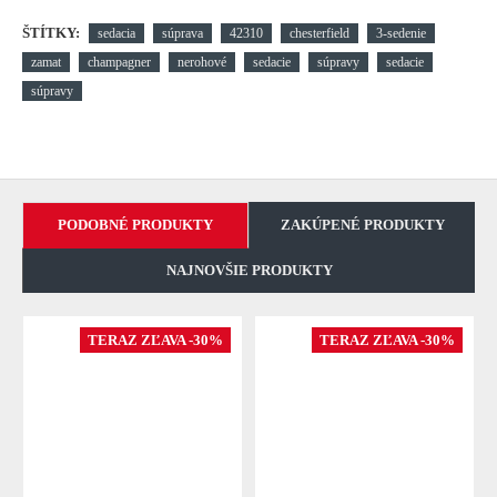
ŠTÍTKY:
sedacia
súprava
42310
chesterfield
3-sedenie
zamat
champagner
nerohové
sedacie
súpravy
sedacie
súpravy
PODOBNÉ PRODUKTY
ZAKÚPENÉ PRODUKTY
NAJNOVŠIE PRODUKTY
TERAZ ZĽAVA -30%
TERAZ ZĽAVA -30%