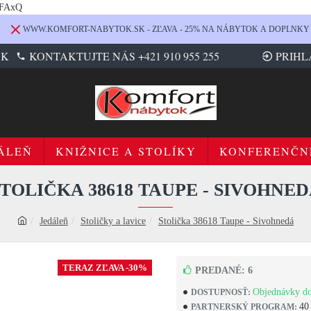
LFAxQ
WWW.KOMFORT-NABYTOK.SK - ZĽAVA - 25% NA NÁBYTOK A DOPLNKY
SK
KONTAKTUJTE NÁS +421 910 955 255
PRIHL
ÁLEŇ
KNIŽNICE A STOLÍKY
KONFERENČN
TOLIČKA 38618 TAUPE - SIVOHNE
Jedáleň
Stoličky a lavice
Stolička 38618 Taupe - Sivohnedá
TERAZ ZĽAVA -30%
PREDANÉ: 6
Objednávky do
DOSTUPNOSŤ:
40
PARTNERSKÝ PROGRAM: