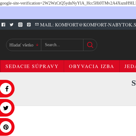
google-site-verification=2W2WzCtQ5ydnNyYlA_Hcc5Hi0TMv2A4XsznH9I
MAIL: KOMFORT@KOMFORT-NABYTOK.
Hladať všetko
SEDACIE SÚPRAVY
OBYVACIA IZBA
JED
S