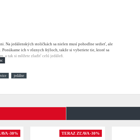
lni.
Na jedálenských stoličkách sa nielen musí pohodlne sedieť, ale
 Ponúkame ich v rôznych štýloch, takže si vyberiete tie, ktoré sa
, a tak si môžete zladiť celú jedáleň.
avice
jedálne
AVA -30%
TERAZ ZĽAVA -30%