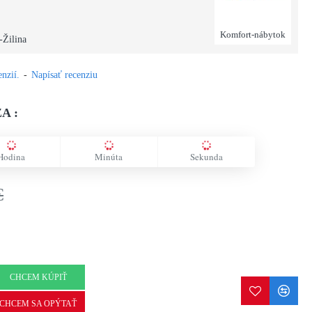
Komfort-nábytok
-Žilina
nzií.
-
Napísať recenziu
A :
Hodina
Minúta
Sekunda
€
CHCEM KÚPIŤ
CHCEM SA OPÝTAŤ