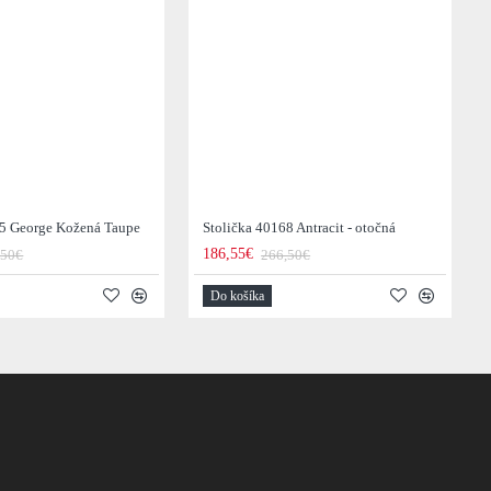
35 George Kožená Taupe
Stolička 40168 Antracit - otočná
186,55€
,50€
266,50€
Do košíka