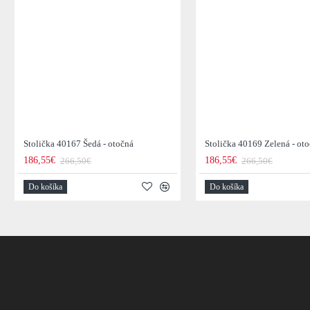
Stolička 40167 Šedá - otočná
Stolička 40169 Zelená - ot
186,55€
186,55€
266,50€
266,50€
Do košíka
Do košíka