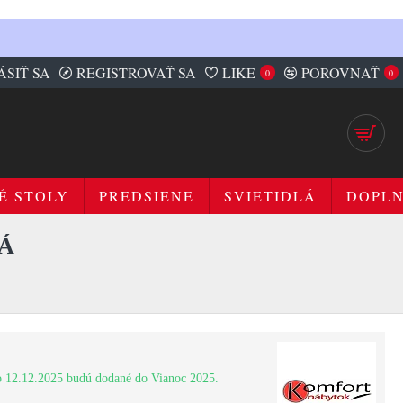
ÁSIŤ SA
REGISTROVAŤ SA
LIKE
POROVNAŤ
0
0
É STOLY
PREDSIENE
SVIETIDLÁ
DOPL
DÁ
 12.12.2025 budú dodané do Vianoc 2025.