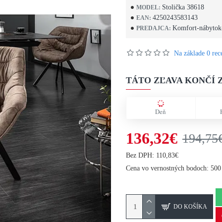
Stolička 38618
MODEL:
4250243583143
EAN:
Komfort-nábytok
PREDAJCA:
Na základe 0 rece
TÁTO ZĽAVA KONČÍ Z
Deň
136,32€
194,75
Bez DPH: 110,83€
Cena vo vernostných bodoch: 500
DO KOŠÍKA