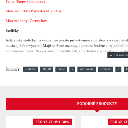
Farba: Taupe - Sivohnedá
Material:
100% Polyester Mikrofaser
Material nohy: Čierny kov
Stoličky
Jedálenská stolička má významné miesto pri vytváraní atmosféry vo vašej jedá
musia aj dobre vyzerať. Majú správne rozmery, a preto sa budete cítiť pohodlne.
vám najviac páčia. Navyše sme ich navrhli tak, že sa hodia k jedálenským stolom
ŠTÍTKY:
stolička
38618
taupe
-
sivohnedá
stoličky
a
l
PODOBNÉ PRODUKTY
TERAZ ZĽAVA -30%
TERAZ ZĽ