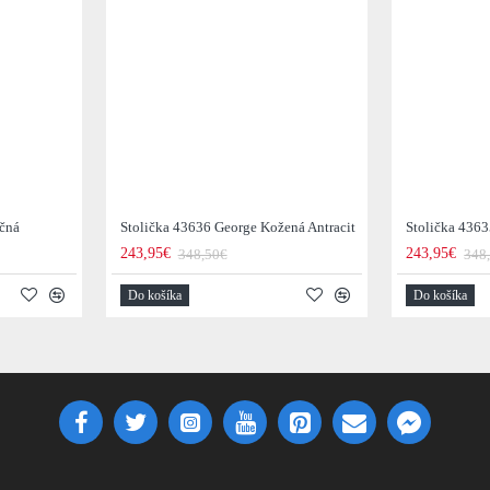
očná
Stolička 43636 George Kožená Antracit
Stolička 436
243,95€
243,95€
348,50€
348
Do košíka
Do košíka